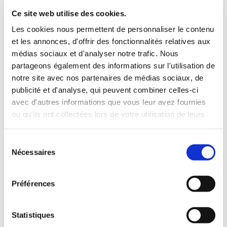
CONTACT
Ce site web utilise des cookies.
RENSEIGNEMENTS
Les cookies nous permettent de personnaliser le contenu
Renseignements
et les annonces, d'offrir des fonctionnalités relatives aux
médias sociaux et d'analyser notre trafic. Nous
partageons également des informations sur l'utilisation de
notre site avec nos partenaires de médias sociaux, de
publicité et d'analyse, qui peuvent combiner celles-ci
avec d'autres informations que vous leur avez fournies
ou qu'ils ont collectées lors de votre utilisation de leurs
services.
Sélection
Nécessaires

du
consentement
Préférences
CHÂTEAU D'ESPEYRAN
Chemin d'Espeyran, 30800 Saint-Gilles
Statistiques