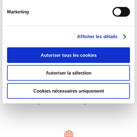
Marketing

TELEPHONE
Afficher les détails
04 11 25 10 10
Autoriser tous les cookies
Autoriser la sélection

Cookies nécessaires uniquement
EMAIL
julien.catala@culture.gouv.fr
