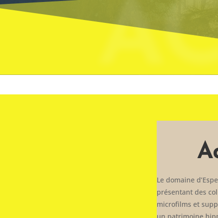
AC
A
Le domaine d’Espe
présentant des col
microfilms et supp
un patrimoine hip