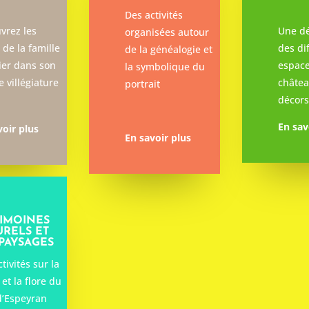
Des activités
vrez les
Une d
organisées autour
s de la famille
des di
de la généalogie et
ier dans son
espac
la symbolique du
e villégiature
châtea
portrait
décors
En sav
voir plus
En savoir plus
RIMOINES
URELS ET
PAYSAGES
tivités sur la
et la flore du
d’Espeyran