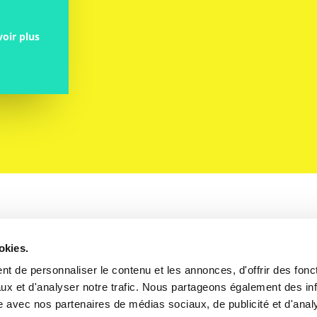
voir plus


okies.
t de personnaliser le contenu et les annonces, d'offrir des fonct
ux et d'analyser notre trafic. Nous partageons également des in
TELEPHONE
EMAIL
site avec nos partenaires de médias sociaux, de publicité et d'anal
04 11 25 10 10
julien.catala@culture.gouv.