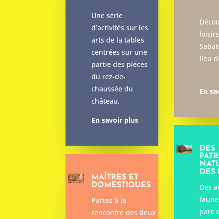
Une série
Décou
d’activités sur les
loisir
arts de la tables
Sabat
centrées sur une
lieu d
partie des pièces
du rez-de-
chaussée du
En sa
château.
En savoir plus
DES
PAT
NAT
DES 
MAÎTRES ET
DOMESTIQUES
Des ac
faune 
Partez à la
parc 
rencontre des deux