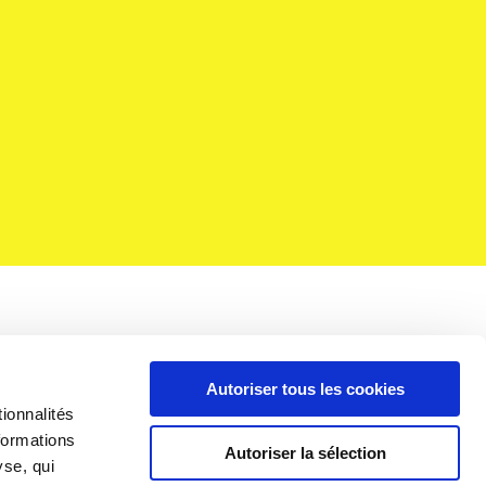

Autoriser tous les cookies
ionnalités
formations
AUTRES SITES
Autoriser la sélection
yse, qui
fr
Château d'Espeyran