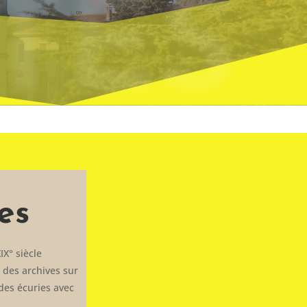
TÉS
es
X° siècle
 des archives sur
des écuries avec