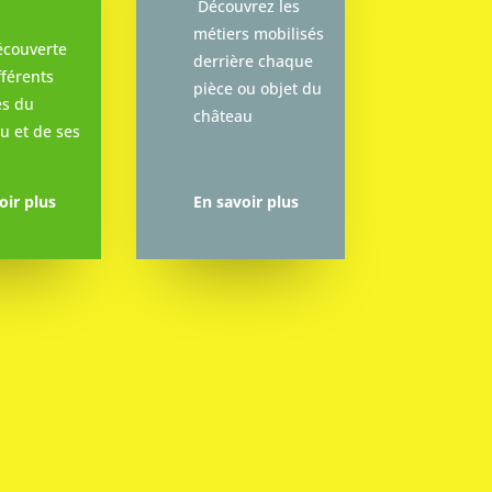
Découvrez les
métiers mobilisés
écouverte
derrière chaque
fférents
pièce ou objet du
es du
château
u et de ses
oir plus
En savoir plus