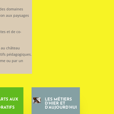
s des domaines
ation aux paysages
tes et de co-
r au château
ctifs pédagogiques.
même ou par un
ARTS AUX
LES MÉTIERS
D’HIER ET
RATIFS
D’AUJOURD’HUI