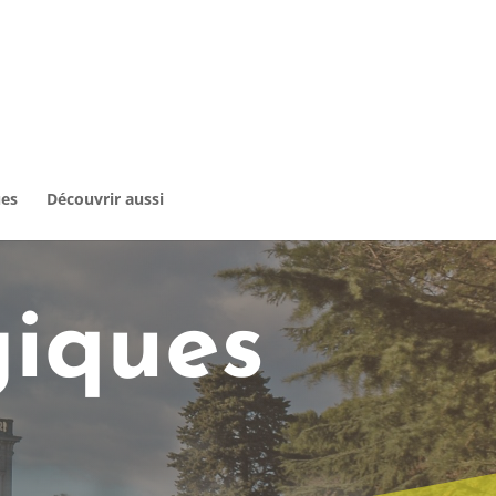
ues
Découvrir aussi
giques